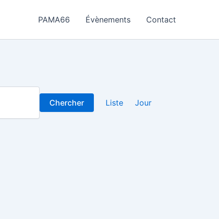
PAMA66
Évènements
Contact
Navigation
Chercher
Liste
Jour
de
vues
Évènement